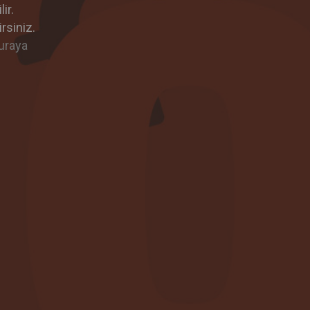
ir.
rsiniz.
uraya