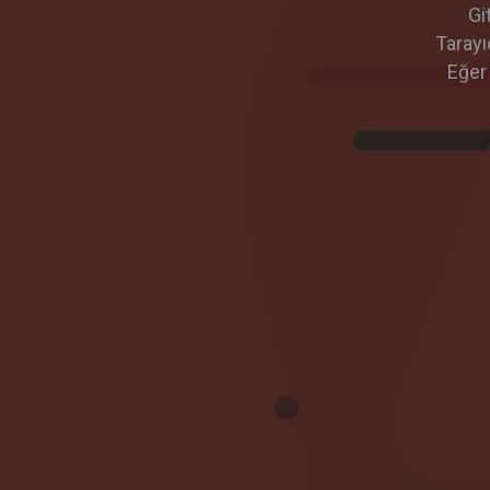
Gi
Tarayı
Eğer